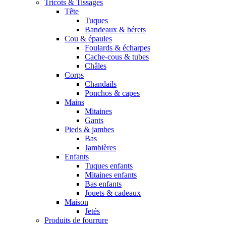
Tricots & Tissages
Tête
Tuques
Bandeaux & bérets
Cou & épaules
Foulards & écharpes
Cache-cous & tubes
Châles
Corps
Chandails
Ponchos & capes
Mains
Mitaines
Gants
Pieds & jambes
Bas
Jambières
Enfants
Tuques enfants
Mitaines enfants
Bas enfants
Jouets & cadeaux
Maison
Jetés
Produits de fourrure