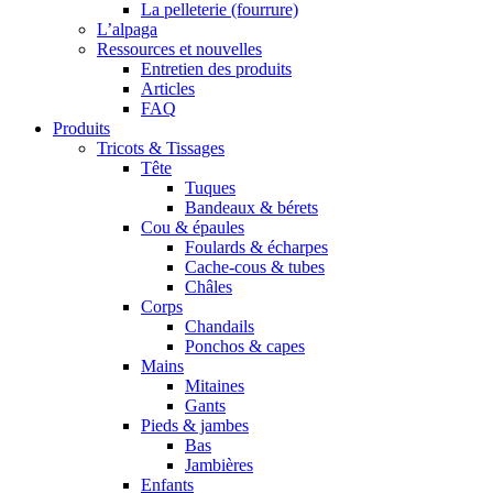
La pelleterie (fourrure)
L’alpaga
Ressources et nouvelles
Entretien des produits
Articles
FAQ
Produits
Tricots & Tissages
Tête
Tuques
Bandeaux & bérets
Cou & épaules
Foulards & écharpes
Cache-cous & tubes
Châles
Corps
Chandails
Ponchos & capes
Mains
Mitaines
Gants
Pieds & jambes
Bas
Jambières
Enfants