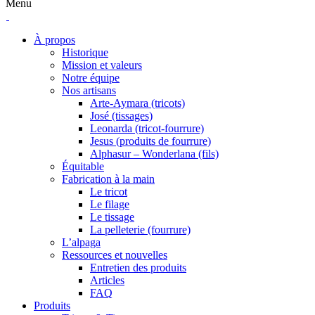
Menu
À propos
Historique
Mission et valeurs
Notre équipe
Nos artisans
Arte-Aymara (tricots)
José (tissages)
Leonarda (tricot-fourrure)
Jesus (produits de fourrure)
Alphasur – Wonderlana (fils)
Équitable
Fabrication à la main
Le tricot
Le filage
Le tissage
La pelleterie (fourrure)
L’alpaga
Ressources et nouvelles
Entretien des produits
Articles
FAQ
Produits