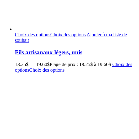
Choix des options
Choix des options
Ajouter à ma liste de
souhait
Fils artisanaux légers, unis
18.25
$
–
19.60
$
Plage de prix : 18.25$ à 19.60$
Choix des
options
Choix des options