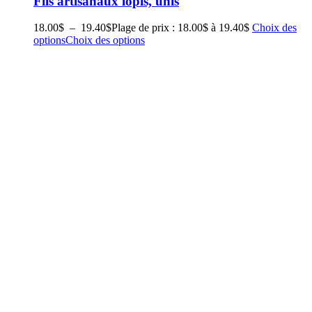
Fils artisanaux lopis, unis
18.00
$
–
19.40
$
Plage de prix : 18.00$ à 19.40$
Choix des
options
Choix des options