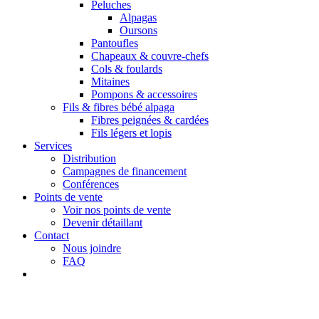
Peluches
Alpagas
Oursons
Pantoufles
Chapeaux & couvre-chefs
Cols & foulards
Mitaines
Pompons & accessoires
Fils & fibres bébé alpaga
Fibres peignées & cardées
Fils légers et lopis
Services
Distribution
Campagnes de financement
Conférences
Points de vente
Voir nos points de vente
Devenir détaillant
Contact
Nous joindre
FAQ