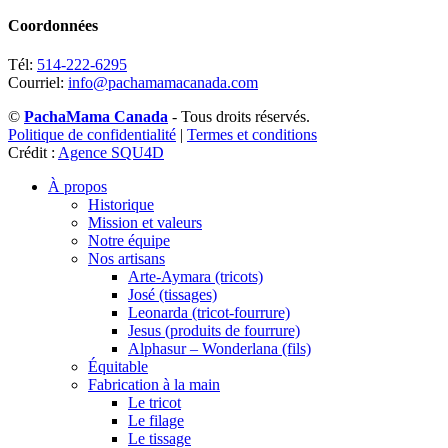
Coordonnées
Tél:
514-222-6295
Courriel:
info@pachamamacanada.com
©
PachaMama Canada
- Tous droits réservés.
Politique de confidentialité
|
Termes et conditions
Crédit :
Agence SQU4D
À propos
Historique
Mission et valeurs
Notre équipe
Nos artisans
Arte-Aymara (tricots)
José (tissages)
Leonarda (tricot-fourrure)
Jesus (produits de fourrure)
Alphasur – Wonderlana (fils)
Équitable
Fabrication à la main
Le tricot
Le filage
Le tissage