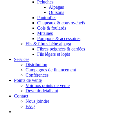
Peluches
Alpagas
Oursons
Pantoufles
Chapeaux & couvre-chefs
Cols & foulards
Mitaines
Pompons & accessoires
Fils & fibres bébé alpaga
Fibres peignées & cardées
Fils légers et lopis
Services
Distribution
Campagnes de financement
Conférences
Points de vente
Voir nos points de vente
Devenir détaillant
Contact
Nous joindre
FAQ