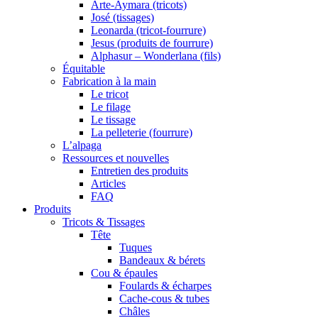
Arte-Aymara (tricots)
José (tissages)
Leonarda (tricot-fourrure)
Jesus (produits de fourrure)
Alphasur – Wonderlana (fils)
Équitable
Fabrication à la main
Le tricot
Le filage
Le tissage
La pelleterie (fourrure)
L’alpaga
Ressources et nouvelles
Entretien des produits
Articles
FAQ
Produits
Tricots & Tissages
Tête
Tuques
Bandeaux & bérets
Cou & épaules
Foulards & écharpes
Cache-cous & tubes
Châles