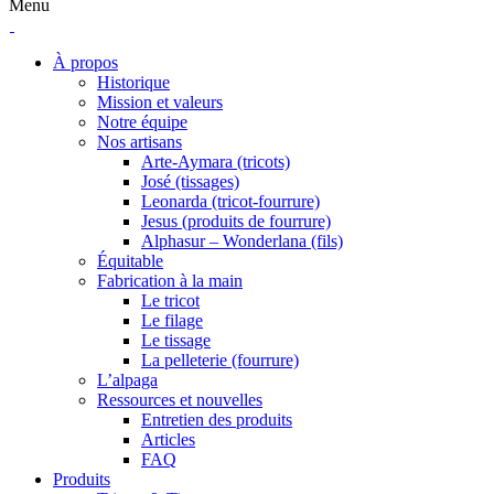
Menu
À propos
Historique
Mission et valeurs
Notre équipe
Nos artisans
Arte-Aymara (tricots)
José (tissages)
Leonarda (tricot-fourrure)
Jesus (produits de fourrure)
Alphasur – Wonderlana (fils)
Équitable
Fabrication à la main
Le tricot
Le filage
Le tissage
La pelleterie (fourrure)
L’alpaga
Ressources et nouvelles
Entretien des produits
Articles
FAQ
Produits