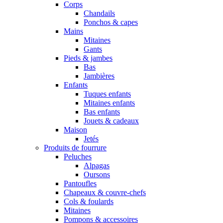
Corps
Chandails
Ponchos & capes
Mains
Mitaines
Gants
Pieds & jambes
Bas
Jambières
Enfants
Tuques enfants
Mitaines enfants
Bas enfants
Jouets & cadeaux
Maison
Jetés
Produits de fourrure
Peluches
Alpagas
Oursons
Pantoufles
Chapeaux & couvre-chefs
Cols & foulards
Mitaines
Pompons & accessoires