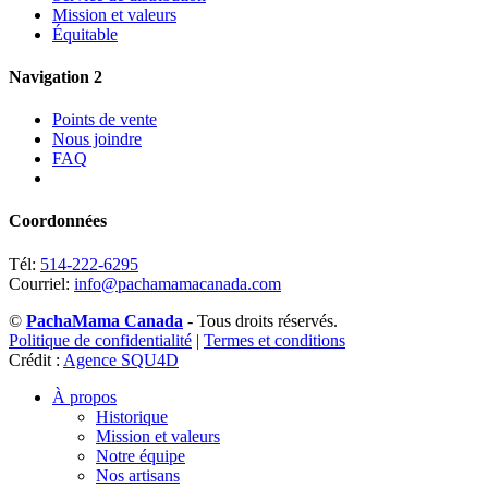
Mission et valeurs
Équitable
Navigation 2
Points de vente
Nous joindre
FAQ
Coordonnées
Tél:
514-222-6295
Courriel:
info@pachamamacanada.com
©
PachaMama Canada
- Tous droits réservés.
Politique de confidentialité
|
Termes et conditions
Crédit :
Agence SQU4D
À propos
Historique
Mission et valeurs
Notre équipe
Nos artisans