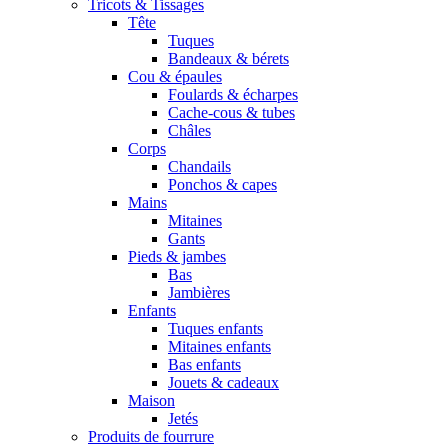
Tricots & Tissages
Tête
Tuques
Bandeaux & bérets
Cou & épaules
Foulards & écharpes
Cache-cous & tubes
Châles
Corps
Chandails
Ponchos & capes
Mains
Mitaines
Gants
Pieds & jambes
Bas
Jambières
Enfants
Tuques enfants
Mitaines enfants
Bas enfants
Jouets & cadeaux
Maison
Jetés
Produits de fourrure