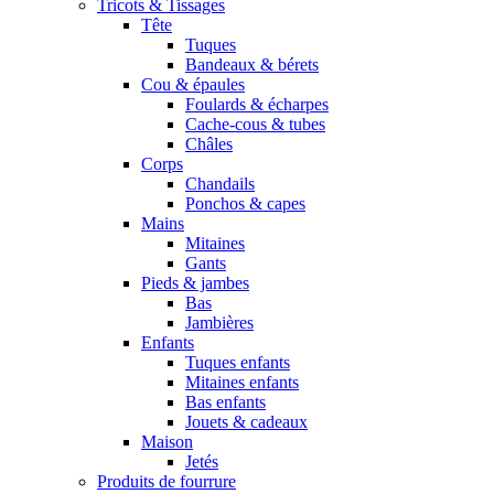
Tricots & Tissages
Tête
Tuques
Bandeaux & bérets
Cou & épaules
Foulards & écharpes
Cache-cous & tubes
Châles
Corps
Chandails
Ponchos & capes
Mains
Mitaines
Gants
Pieds & jambes
Bas
Jambières
Enfants
Tuques enfants
Mitaines enfants
Bas enfants
Jouets & cadeaux
Maison
Jetés
Produits de fourrure