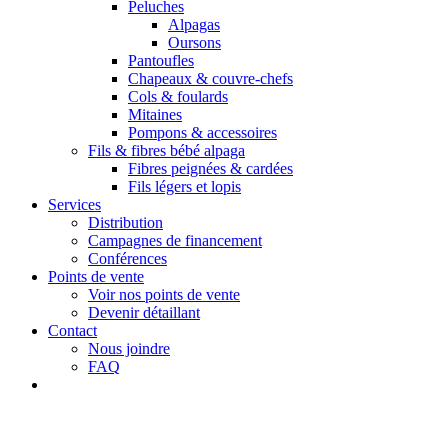
Peluches
Alpagas
Oursons
Pantoufles
Chapeaux & couvre-chefs
Cols & foulards
Mitaines
Pompons & accessoires
Fils & fibres bébé alpaga
Fibres peignées & cardées
Fils légers et lopis
Services
Distribution
Campagnes de financement
Conférences
Points de vente
Voir nos points de vente
Devenir détaillant
Contact
Nous joindre
FAQ