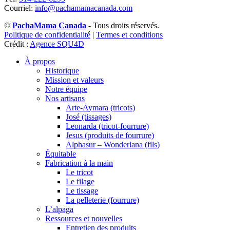
Courriel:
info@pachamamacanada.com
©
PachaMama Canada
- Tous droits réservés.
Politique de confidentialité
|
Termes et conditions
Crédit :
Agence SQU4D
À propos
Historique
Mission et valeurs
Notre équipe
Nos artisans
Arte-Aymara (tricots)
José (tissages)
Leonarda (tricot-fourrure)
Jesus (produits de fourrure)
Alphasur – Wonderlana (fils)
Équitable
Fabrication à la main
Le tricot
Le filage
Le tissage
La pelleterie (fourrure)
L’alpaga
Ressources et nouvelles
Entretien des produits