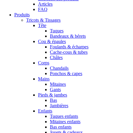
Articles
FAQ
Produits
Tricots & Tissages
Tête
Tuques
Bandeaux & bérets
Cou & épaules
Foulards & écharpes
Cache-cous & tubes
Châles
Corps
Chandails
Ponchos & capes
Mains
Mitaines
Gants
Pieds & jambes
Bas
Jambières
Enfants
Tuques enfants
Mitaines enfants
Bas enfants
Jouets & cadeaux