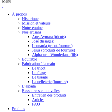
Menu
À propos
Historique
Mission et valeurs
Notre équipe
Nos artisans
Arte-Aymara (tricots)
José (tissages)
Leonarda (tricot-fourrure)
Jesus (produits de fourrure)
Alphasur – Wonderlana (fils)
Équitable
Fabrication à la main
Le tricot
Le filage
Le tissage
La pelleterie (fourrure)
L’alpaga
Ressources et nouvelles
Entretien des produits
Articles
FAQ
Produits