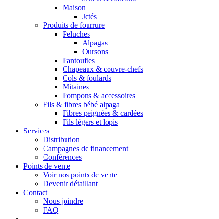
Maison
Jetés
Produits de fourrure
Peluches
Alpagas
Oursons
Pantoufles
Chapeaux & couvre-chefs
Cols & foulards
Mitaines
Pompons & accessoires
Fils & fibres bébé alpaga
Fibres peignées & cardées
Fils légers et lopis
Services
Distribution
Campagnes de financement
Conférences
Points de vente
Voir nos points de vente
Devenir détaillant
Contact
Nous joindre
FAQ