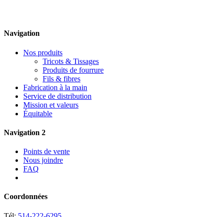
Navigation
Nos produits
Tricots & Tissages
Produits de fourrure
Fils & fibres
Fabrication à la main
Service de distribution
Mission et valeurs
Équitable
Navigation 2
Points de vente
Nous joindre
FAQ
Coordonnées
Tél:
514-222-6295