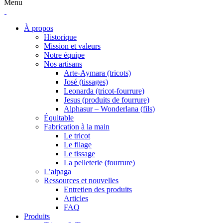
Menu
À propos
Historique
Mission et valeurs
Notre équipe
Nos artisans
Arte-Aymara (tricots)
José (tissages)
Leonarda (tricot-fourrure)
Jesus (produits de fourrure)
Alphasur – Wonderlana (fils)
Équitable
Fabrication à la main
Le tricot
Le filage
Le tissage
La pelleterie (fourrure)
L’alpaga
Ressources et nouvelles
Entretien des produits
Articles
FAQ
Produits