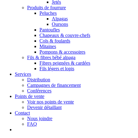
Jetés
Produits de fourrure
Peluches
Alpagas
Oursons
Pantoufles
Chapeaux & couvre-chefs
Cols & foulards
Mitaines
Pompons & accessoires
Fils & fibres bébé alpaga
Fibres peignées & cardées
Fils légers et lopis
Services
Distribution
Campagnes de financement
Conférences
Points de vente
Voir nos points de vente
Devenir détaillant
Contact
Nous joindre
FAQ