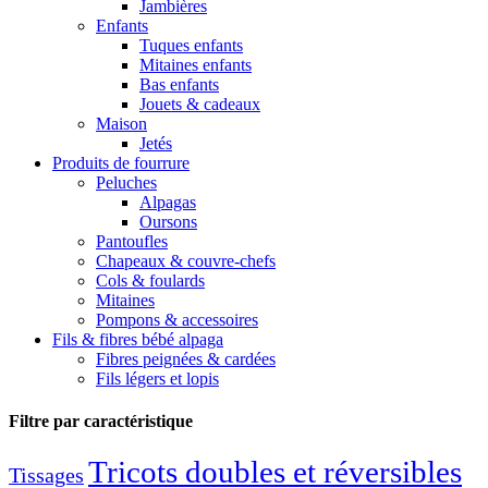
Jambières
Enfants
Tuques enfants
Mitaines enfants
Bas enfants
Jouets & cadeaux
Maison
Jetés
Produits de fourrure
Peluches
Alpagas
Oursons
Pantoufles
Chapeaux & couvre-chefs
Cols & foulards
Mitaines
Pompons & accessoires
Fils & fibres bébé alpaga
Fibres peignées & cardées
Fils légers et lopis
Filtre par caractéristique
Tricots doubles et réversibles
Tissages