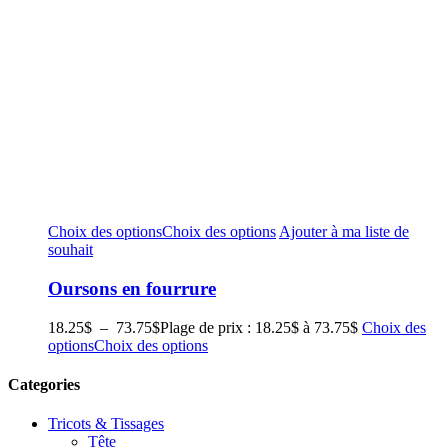
Choix des options
Choix des options
Ajouter à ma liste de
souhait
Oursons en fourrure
18.25
$
–
73.75
$
Plage de prix : 18.25$ à 73.75$
Choix des
options
Choix des options
Categories
Tricots & Tissages
Tête