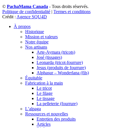
©
PachaMama Canada
- Tous droits réservés.
Politique de confidentialité
|
Termes et conditions
Crédit :
Agence SQU4D
À propos
Historique
Mission et valeurs
Notre équipe
Nos artisans
Arte-Aymara (tricots)
José (tissages)
Leonarda (tricot-fourrure)
Jesus (produits de fourrure)
Alphasur – Wonderlana (fils)
Équitable
Fabrication à la main
Le tricot
Le filage
Le tissage
La pelleterie (fourrure)
L’alpaga
Ressources et nouvelles
Entretien des produits
Articles