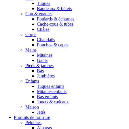
Tuques
Bandeaux & bérets
Cou & épaules
Foulards & écharpes
Cache-cous & tubes
Châles
Corps
Chandails
Ponchos & capes
Mains
Mitaines
Gants
Pieds & jambes
Bas
Jambières
Enfants
Tuques enfants
Mitaines enfants
Bas enfants
Jouets & cadeaux
Maison
Jetés
Produits de fourrure
Peluches
Alpagas