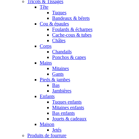
Tricots & Tissages
Tête
Tuques
Bandeaux & bérets
Cou & épaules
Foulards & écharpes
Cache-cous & tubes
Châles
Corps
Chandails
Ponchos & capes
Mains
Mitaines
Gants
Pieds & jambes
Bas
Jambières
Enfants
Tuques enfants
Mitaines enfants
Bas enfants
Jouets & cadeaux
Maison
Jetés
Produits de fourrure