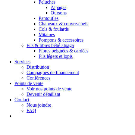
Peluches
Alpagas
Oursons
Pantoufles
Chapeaux & couvre-chefs
Cols & foulards
Mitaines
Pompons & accessoires
Fils & fibres bébé alpaga
Fibres peignées & cardées
Fils légers et lopis
Services
Distribution
Campagnes de financement
Conférences
Points de vente
Voir nos points de vente
Devenir détaillant
Contact
Nous joindre
FAQ