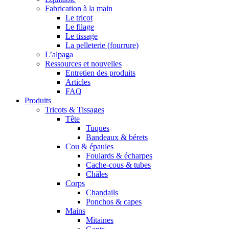
Fabrication à la main
Le tricot
Le filage
Le tissage
La pelleterie (fourrure)
L’alpaga
Ressources et nouvelles
Entretien des produits
Articles
FAQ
Produits
Tricots & Tissages
Tête
Tuques
Bandeaux & bérets
Cou & épaules
Foulards & écharpes
Cache-cous & tubes
Châles
Corps
Chandails
Ponchos & capes
Mains
Mitaines