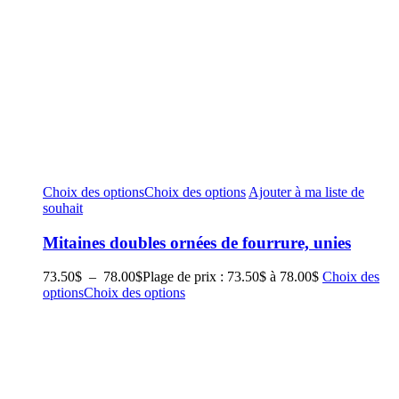
Choix des options
Choix des options
Ajouter à ma liste de
souhait
Mitaines doubles ornées de fourrure, unies
73.50
$
–
78.00
$
Plage de prix : 73.50$ à 78.00$
Choix des
options
Choix des options