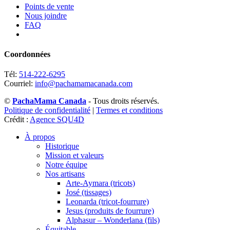
Points de vente
Nous joindre
FAQ
Coordonnées
Tél:
514-222-6295
Courriel:
info@pachamamacanada.com
©
PachaMama Canada
- Tous droits réservés.
Politique de confidentialité
|
Termes et conditions
Crédit :
Agence SQU4D
À propos
Historique
Mission et valeurs
Notre équipe
Nos artisans
Arte-Aymara (tricots)
José (tissages)
Leonarda (tricot-fourrure)
Jesus (produits de fourrure)
Alphasur – Wonderlana (fils)
Équitable