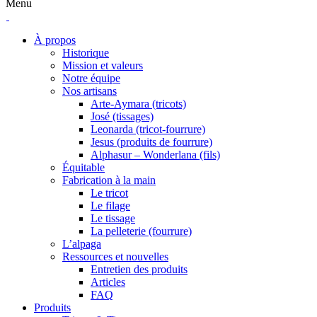
Menu
À propos
Historique
Mission et valeurs
Notre équipe
Nos artisans
Arte-Aymara (tricots)
José (tissages)
Leonarda (tricot-fourrure)
Jesus (produits de fourrure)
Alphasur – Wonderlana (fils)
Équitable
Fabrication à la main
Le tricot
Le filage
Le tissage
La pelleterie (fourrure)
L’alpaga
Ressources et nouvelles
Entretien des produits
Articles
FAQ
Produits