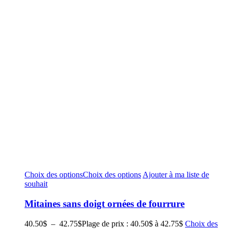
Choix des options
Choix des options
Ajouter à ma liste de
souhait
Mitaines sans doigt ornées de fourrure
40.50
$
–
42.75
$
Plage de prix : 40.50$ à 42.75$
Choix des