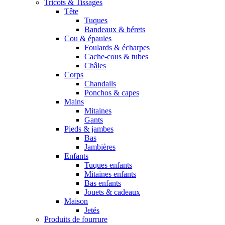
Tricots & Tissages
Tête
Tuques
Bandeaux & bérets
Cou & épaules
Foulards & écharpes
Cache-cous & tubes
Châles
Corps
Chandails
Ponchos & capes
Mains
Mitaines
Gants
Pieds & jambes
Bas
Jambières
Enfants
Tuques enfants
Mitaines enfants
Bas enfants
Jouets & cadeaux
Maison
Jetés
Produits de fourrure