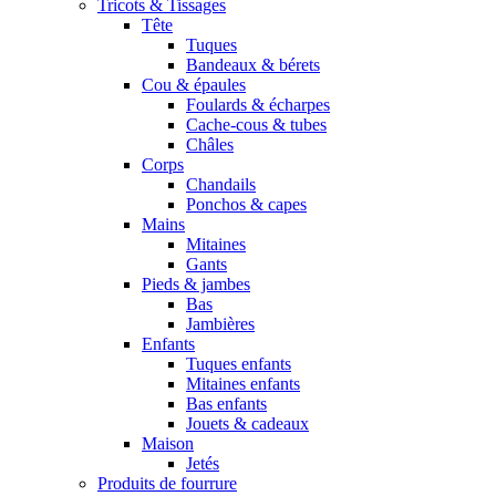
Tricots & Tissages
Tête
Tuques
Bandeaux & bérets
Cou & épaules
Foulards & écharpes
Cache-cous & tubes
Châles
Corps
Chandails
Ponchos & capes
Mains
Mitaines
Gants
Pieds & jambes
Bas
Jambières
Enfants
Tuques enfants
Mitaines enfants
Bas enfants
Jouets & cadeaux
Maison
Jetés
Produits de fourrure