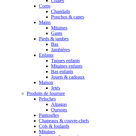
Châles
Corps
Chandails
Ponchos & capes
Mains
Mitaines
Gants
Pieds & jambes
Bas
Jambières
Enfants
Tuques enfants
Mitaines enfants
Bas enfants
Jouets & cadeaux
Maison
Jetés
Produits de fourrure
Peluches
Alpagas
Oursons
Pantoufles
Chapeaux & couvre-chefs
Cols & foulards
Mitaines