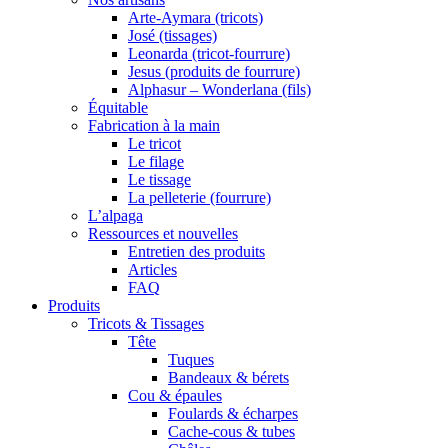
Arte-Aymara (tricots)
José (tissages)
Leonarda (tricot-fourrure)
Jesus (produits de fourrure)
Alphasur – Wonderlana (fils)
Équitable
Fabrication à la main
Le tricot
Le filage
Le tissage
La pelleterie (fourrure)
L’alpaga
Ressources et nouvelles
Entretien des produits
Articles
FAQ
Produits
Tricots & Tissages
Tête
Tuques
Bandeaux & bérets
Cou & épaules
Foulards & écharpes
Cache-cous & tubes