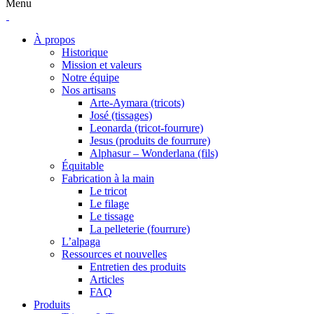
Menu
À propos
Historique
Mission et valeurs
Notre équipe
Nos artisans
Arte-Aymara (tricots)
José (tissages)
Leonarda (tricot-fourrure)
Jesus (produits de fourrure)
Alphasur – Wonderlana (fils)
Équitable
Fabrication à la main
Le tricot
Le filage
Le tissage
La pelleterie (fourrure)
L’alpaga
Ressources et nouvelles
Entretien des produits
Articles
FAQ
Produits