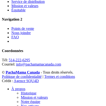
Service de distribution
Mission et valeurs
Équitable
Navigation 2
Points de vente
Nous joindre
FAQ
Coordonnées
Tél:
514-222-6295
Courriel:
info@pachamamacanada.com
©
PachaMama Canada
- Tous droits réservés.
Politique de confidentialité
|
Termes et conditions
Crédit :
Agence SQU4D
À propos
Historique
Mission et valeurs
Notre équipe
Nos artisans