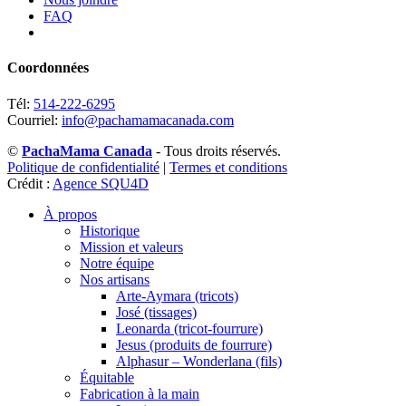
FAQ
Coordonnées
Tél:
514-222-6295
Courriel:
info@pachamamacanada.com
©
PachaMama Canada
- Tous droits réservés.
Politique de confidentialité
|
Termes et conditions
Crédit :
Agence SQU4D
À propos
Historique
Mission et valeurs
Notre équipe
Nos artisans
Arte-Aymara (tricots)
José (tissages)
Leonarda (tricot-fourrure)
Jesus (produits de fourrure)
Alphasur – Wonderlana (fils)
Équitable
Fabrication à la main