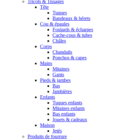
Tricots & Tissages
Tête
Tuques
Bandeaux & bérets
Cou & épaules
Foulards & écharpes
Cache-cous & tubes
Châles
Corps
Chandails
Ponchos & capes
Mains
Mitaines
Gants
Pieds & jambes
Bas
Jambières
Enfants
Tuques enfants
Mitaines enfants
Bas enfants
Jouets & cadeaux
Maison
Jetés
Produits de fourrure