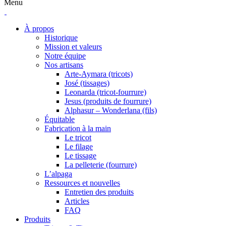
Menu
À propos
Historique
Mission et valeurs
Notre équipe
Nos artisans
Arte-Aymara (tricots)
José (tissages)
Leonarda (tricot-fourrure)
Jesus (produits de fourrure)
Alphasur – Wonderlana (fils)
Équitable
Fabrication à la main
Le tricot
Le filage
Le tissage
La pelleterie (fourrure)
L’alpaga
Ressources et nouvelles
Entretien des produits
Articles
FAQ
Produits