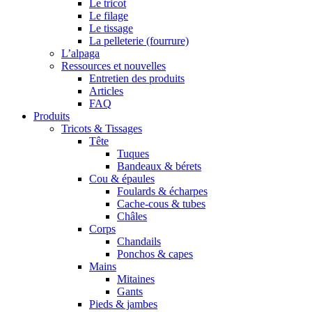
Le tricot
Le filage
Le tissage
La pelleterie (fourrure)
L’alpaga
Ressources et nouvelles
Entretien des produits
Articles
FAQ
Produits
Tricots & Tissages
Tête
Tuques
Bandeaux & bérets
Cou & épaules
Foulards & écharpes
Cache-cous & tubes
Châles
Corps
Chandails
Ponchos & capes
Mains
Mitaines
Gants
Pieds & jambes