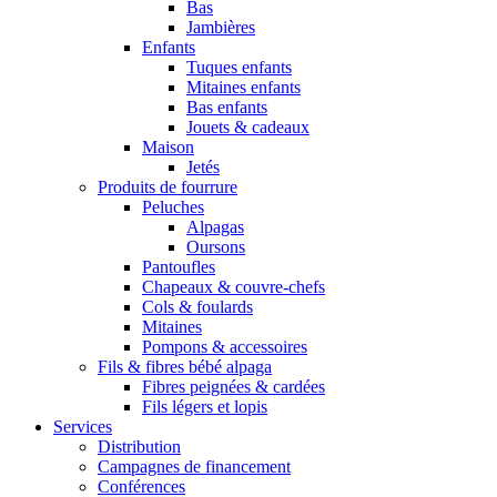
Bas
Jambières
Enfants
Tuques enfants
Mitaines enfants
Bas enfants
Jouets & cadeaux
Maison
Jetés
Produits de fourrure
Peluches
Alpagas
Oursons
Pantoufles
Chapeaux & couvre-chefs
Cols & foulards
Mitaines
Pompons & accessoires
Fils & fibres bébé alpaga
Fibres peignées & cardées
Fils légers et lopis
Services
Distribution
Campagnes de financement
Conférences