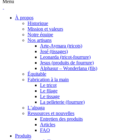
Menu
À propos
Historique
Mission et valeurs
Notre équipe
Nos artisans
Arte-Aymara (tricots)
José (tissages)
Leonarda (tricot-fourrure)
Jesus (produits de fourrure)
Alphasur – Wonderlana (fils)
Équitable
Fabrication à la main
Le tricot
Le filage
Le tissage
La pelleterie (fourrure)
L’alpaga
Ressources et nouvelles
Entretien des produits
Articles
FAQ
Produits