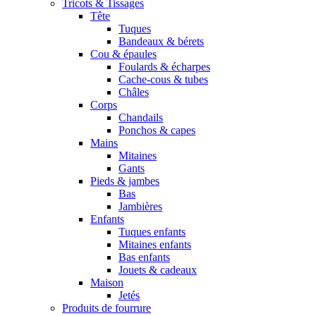
Tricots & Tissages
Tête
Tuques
Bandeaux & bérets
Cou & épaules
Foulards & écharpes
Cache-cous & tubes
Châles
Corps
Chandails
Ponchos & capes
Mains
Mitaines
Gants
Pieds & jambes
Bas
Jambières
Enfants
Tuques enfants
Mitaines enfants
Bas enfants
Jouets & cadeaux
Maison
Jetés
Produits de fourrure