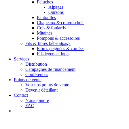
Peluches
Alpagas
Oursons
Pantoufles
Chapeaux & couvre-chefs
Cols & foulards
Mitaines
Pompons & accessoires
Fils & fibres bébé alpaga
Fibres peignées & cardées
Fils légers et lopis
Services
Distribution
Campagnes de financement
Conférences
Points de vente
Voir nos points de vente
Devenir détaillant
Contact
Nous joindre
FAQ