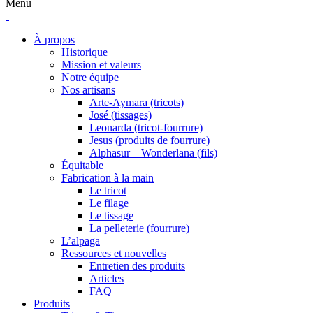
Menu
À propos
Historique
Mission et valeurs
Notre équipe
Nos artisans
Arte-Aymara (tricots)
José (tissages)
Leonarda (tricot-fourrure)
Jesus (produits de fourrure)
Alphasur – Wonderlana (fils)
Équitable
Fabrication à la main
Le tricot
Le filage
Le tissage
La pelleterie (fourrure)
L’alpaga
Ressources et nouvelles
Entretien des produits
Articles
FAQ
Produits