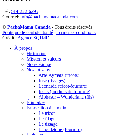
Tél:
514-222-6295
Courriel:
info@pachamamacanada.com
©
PachaMama Canada
- Tous droits réservés.
Politique de confidentialité
|
Termes et conditions
Crédit :
Agence SQU4D
À propos
Historique
Mission et valeurs
Notre équipe
Nos artisans
Arte-Aymara (tricots)
José (tissages)
Leonarda (tricot-fourrure)
Jesus (produits de fourrure)
Alphasur – Wonderlana (fils)
Équitable
Fabrication à la main
Le tricot
Le filage
Le tissage
La pelleterie (fourrure)
L’alpaga