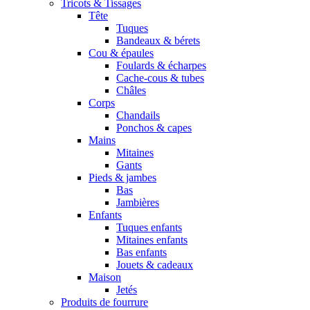
Tricots & Tissages
Tête
Tuques
Bandeaux & bérets
Cou & épaules
Foulards & écharpes
Cache-cous & tubes
Châles
Corps
Chandails
Ponchos & capes
Mains
Mitaines
Gants
Pieds & jambes
Bas
Jambières
Enfants
Tuques enfants
Mitaines enfants
Bas enfants
Jouets & cadeaux
Maison
Jetés
Produits de fourrure