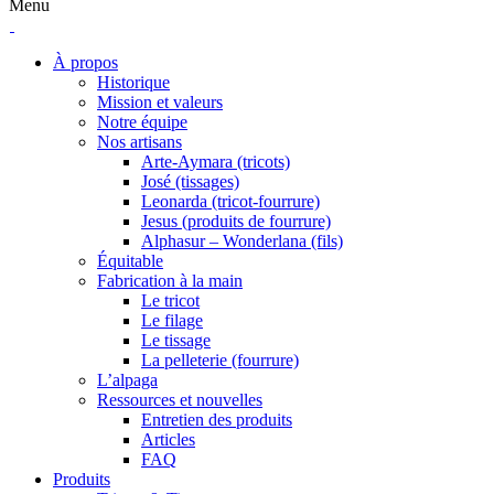
Menu
À propos
Historique
Mission et valeurs
Notre équipe
Nos artisans
Arte-Aymara (tricots)
José (tissages)
Leonarda (tricot-fourrure)
Jesus (produits de fourrure)
Alphasur – Wonderlana (fils)
Équitable
Fabrication à la main
Le tricot
Le filage
Le tissage
La pelleterie (fourrure)
L’alpaga
Ressources et nouvelles
Entretien des produits
Articles
FAQ
Produits