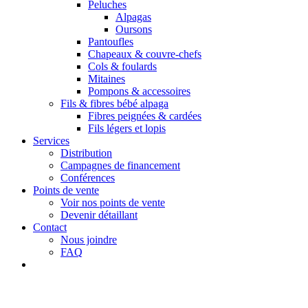
Peluches
Alpagas
Oursons
Pantoufles
Chapeaux & couvre-chefs
Cols & foulards
Mitaines
Pompons & accessoires
Fils & fibres bébé alpaga
Fibres peignées & cardées
Fils légers et lopis
Services
Distribution
Campagnes de financement
Conférences
Points de vente
Voir nos points de vente
Devenir détaillant
Contact
Nous joindre
FAQ