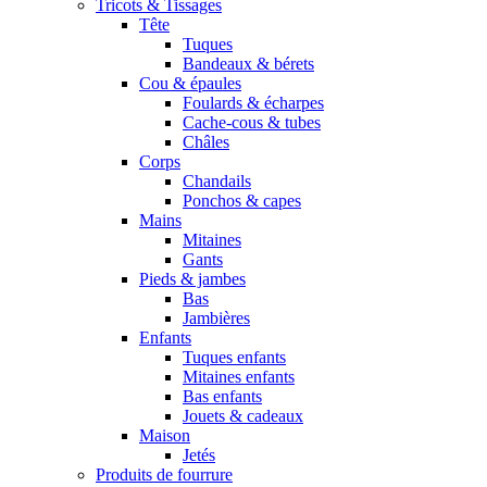
Tricots & Tissages
Tête
Tuques
Bandeaux & bérets
Cou & épaules
Foulards & écharpes
Cache-cous & tubes
Châles
Corps
Chandails
Ponchos & capes
Mains
Mitaines
Gants
Pieds & jambes
Bas
Jambières
Enfants
Tuques enfants
Mitaines enfants
Bas enfants
Jouets & cadeaux
Maison
Jetés
Produits de fourrure