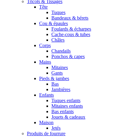
Tricots & Tissages
Tête
Tuques
Bandeaux & bérets
Cou & épaules
Foulards & écharpes
Cache-cous & tubes
Châles
Corps
Chandails
Ponchos & capes
Mains
Mitaines
Gants
Pieds & jambes
Bas
Jambières
Enfants
Tuques enfants
Mitaines enfants
Bas enfants
Jouets & cadeaux
Maison
Jetés
Produits de fourrure