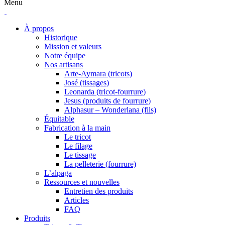
Menu
À propos
Historique
Mission et valeurs
Notre équipe
Nos artisans
Arte-Aymara (tricots)
José (tissages)
Leonarda (tricot-fourrure)
Jesus (produits de fourrure)
Alphasur – Wonderlana (fils)
Équitable
Fabrication à la main
Le tricot
Le filage
Le tissage
La pelleterie (fourrure)
L’alpaga
Ressources et nouvelles
Entretien des produits
Articles
FAQ
Produits