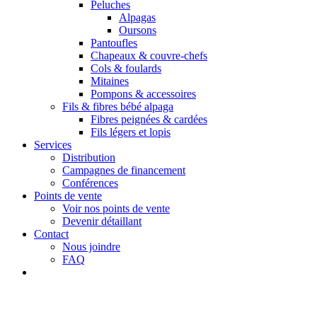
Peluches
Alpagas
Oursons
Pantoufles
Chapeaux & couvre-chefs
Cols & foulards
Mitaines
Pompons & accessoires
Fils & fibres bébé alpaga
Fibres peignées & cardées
Fils légers et lopis
Services
Distribution
Campagnes de financement
Conférences
Points de vente
Voir nos points de vente
Devenir détaillant
Contact
Nous joindre
FAQ