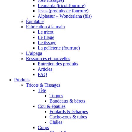
José (tissages)
Leonarda (tricot-fourrure)
Jesus (produits de fourrure)
Alphasur – Wonderlana (fils)
Équitable
Fabrication à la main
Le tricot
Le filage
Le tissage
La pelleterie (fourrure)
L’alpaga
Ressources et nouvelles
Entretien des produits
Articles
FAQ
Produits
Tricots & Tissages
Tête
Tuques
Bandeaux & bérets
Cou & épaules
Foulards & écharpes
Cache-cous & tubes
Châles
Corps